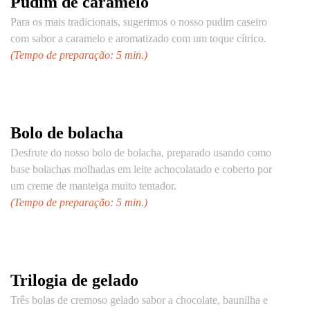
Pudim de caramelo
Para os mais tradicionais, sugerimos o nosso pudim caseiro
com sabor a caramelo e aromatizado com um toque cítrico.
(Tempo de preparação: 5 min.)
Bolo de bolacha
Desfrute do nosso bolo de bolacha, preparado usando como
base bolachas molhadas em leite achocolatado e coberto por
um creme de manteiga muito tentador.
(Tempo de preparação: 5 min.)
Trilogia de gelado
Três bolas de cremoso gelado sabor a chocolate, baunilha e