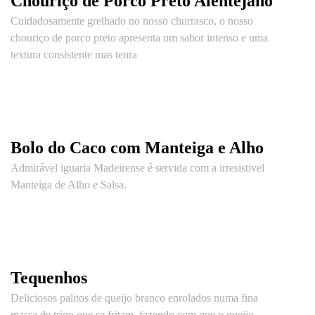
Chouriço de Porco Preto Alentejano
Cuidadosamente grelhado no nosso churrasco, o nosso
chouriço de porco preto apresenta um sabor intenso e uma
textura consistente mas tenra
Bolo do Caco com Manteiga e Alho
Admirável iguaria Madeirense é servida com a irresistivel
Manteiga de Alho e Salsa.
Tequenhos
Deliciosos palitos de queijo branco enrolados numa fina
massa de trigo que se fritam, fazendo com que o queijo