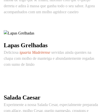
derreta e adira à massa que ganha todo o seu sabor. Agora
acompanhados com um molho agridoce caseiro
Lapas Grelhadas
Deliciosa
iguaria Madeirense
servidas ainda quentes na
chapa com molho de manteiga e abundantemente regadas
com sumo de limão
Salada Caesar
Experimente a nossa Salada Cesar, especialmente preparada
com alface, molho Cesar, queijo parmesão, croutons e