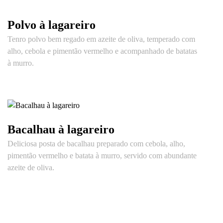
Polvo à lagareiro
Tenro polvo bem regado em azeite de oliva, temperado com
alho, cebola e pimentão vermelho e acompanhado de batatas
à murro.
Bacalhau à lagareiro
Deliciosa posta de bacalhau preparado com cebola, alho,
pimentão vermelho e batata à murro, servido com abundante
azeite de oliva.