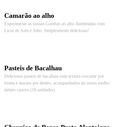
Camarão ao alho
Experimente as nossas Gambas ao alho flambeadas com
Licor de Anis e Alho. Simplesmente deliciosas!
Pasteis de Bacalhau
Deliciosos pasteis de bacalhau com textura crocante por
forma e macios por dentro, acompanhados do nosso molho
tártaro caseiro (10 unidades)