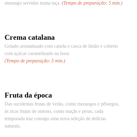
morango servidas numa taça.
(Tempo de preparação: 5 min.)
Crema catalana
Gelado aromatizado com canela e casca de limão e coberto
com açúcar caramelizado na hora.
(Tempo de preparação: 5 min.)
Fruta da época
Das suculentas frutas de verão, como morangos e pêssegos,
às ricas frutas de outono, como maçãs e peras, cada
temporada traz consigo uma nova seleção de delícias
naturais.