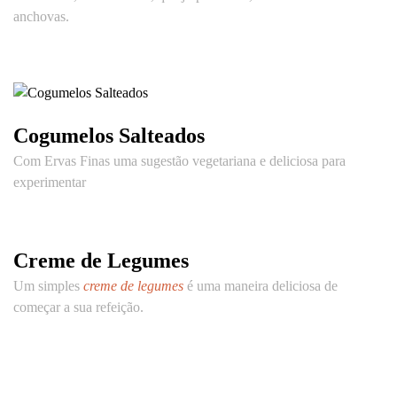
anchovas.
Cogumelos Salteados
Com Ervas Finas uma sugestão vegetariana e deliciosa para
experimentar
Creme de Legumes
Um simples
creme de legumes
é uma maneira deliciosa de
começar a sua refeição.