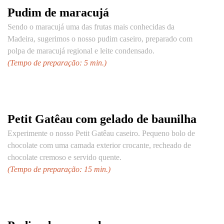
Pudim de maracujá
Sendo o maracujá uma das frutas mais conhecidas da
Madeira, sugerimos o nosso pudim caseiro, preparado com
polpa de maracujá regional e leite condensado.
(Tempo de preparação: 5 min.)
Petit Gatêau com gelado de baunilha
Experimente o nosso Petit Gatêau caseiro. Pequeno bolo de
chocolate com uma camada exterior crocante, recheado de
chocolate cremoso e servido quente.
(Tempo de preparação: 15 min.)