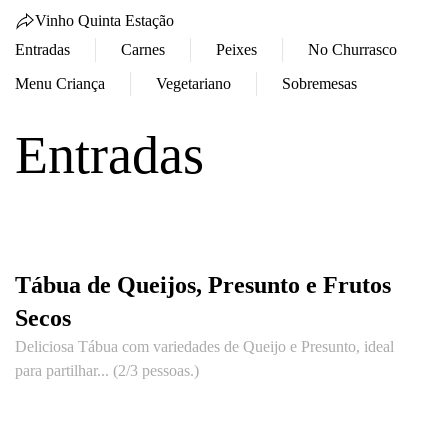
Vinho Quinta Estação
Entradas
Carnes
Peixes
No Churrasco
Menu Criança
Vegetariano
Sobremesas
Entradas
Tábua de Queijos, Presunto e Frutos
Secos
Deliciosa Tábua com variedades de Queijo e Presunto, ideal
para partilhar... (2/3 pessoas.)